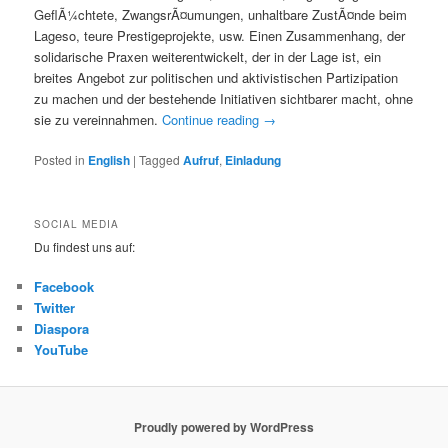
GeflÃ¼chtete, ZwangsrÃ¤umungen, unhaltbare ZustÃ¤nde beim
Lageso, teure Prestigeprojekte, usw. Einen Zusammenhang, der
solidarische Praxen weiterentwickelt, der in der Lage ist, ein
breites Angebot zur politischen und aktivistischen Partizipation
zu machen und der bestehende Initiativen sichtbarer macht, ohne
sie zu vereinnahmen.
Continue reading
→
Posted in
English
|
Tagged
Aufruf
,
Einladung
SOCIAL MEDIA
Du findest uns auf:
Facebook
Twitter
Diaspora
YouTube
Proudly powered by WordPress