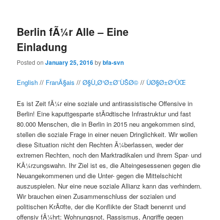
content
content
Berlin fÃ¼r Alle – Eine
Einladung
Posted on
January 25, 2016
by
bfa-svn
English
//
FranÃ§ais
//
Ø§Ù„Ø¹Ø±Ø¨ÙŠØ©
//
ÙØ§Ø±Ø³ÛŒ
Es ist Zeit fÃ¼r eine soziale und antirassistische Offensive in
Berlin! Eine kaputtgesparte stÃ¤dtische Infrastruktur und fast
80.000 Menschen, die in Berlin in 2015 neu angekommen sind,
stellen die soziale Frage in einer neuen Dringlichkeit. Wir wollen
diese Situation nicht den Rechten Ã¼berlassen, weder der
extremen Rechten, noch den Marktradikalen und ihrem Spar- und
KÃ¼rzungswahn. Ihr Ziel ist es, die Alteingesessenen gegen die
Neuangekommenen und die Unter- gegen die Mittelschicht
auszuspielen. Nur eine neue soziale Allianz kann das verhindern.
Wir brauchen einen Zusammenschluss der sozialen und
politischen KrÃ¤fte, der die Konflikte der Stadt benennt und
offensiv fÃ¼hrt: Wohnungsnot, Rassismus, Angriffe gegen