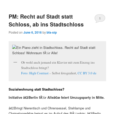
content
content
PM: Recht auf Stadt statt
1
Schloss, ab ins Stadtschloss
Posted on
June 6, 2016
by
bfa-stp
Ob wohl auch jemand ein Klavier mit zum Einzug ins
Stadtschloss bringt?
Foto:
High Contrast
–
Selbst fotografiert
,
CC BY 3.0 de
Sozialwohnung statt Stadtschloss?
Initiative â€žBerlin fÃ¼r Alleâ€œ feiert Umzugsparty in Mitte.
â€žBringt Nierentisch und Ohrensessel, Stehlampe und
Chaiselongeâ€œ heisst es im Aufruf des BÃ¼ndnis: â€žBerlin