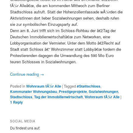
fÃ¼r Alleâ€œ, die am kommenden Mittwoch zum Berliner
Stadtschloss aufruft. Statt der Hohenzollernfassade wÃ¼rden die
AktivistInnen dort lieber Sozialwohnungen sehen, deshalb rufen
sie zur symbolischen Einzugsparty auf.
Denn am 8. Juni trifft sich im Schloss-Rohbau der â€žTag der
Deutschen Immobilienwirtschaftâ€œ zum Networken, eine
Lobbyorganisation der Vermieter. Unter dem Motto â€žRecht auf
Stadt statt Schloss â€“ Wohnzimmer statt Lobbyâ€œ fordern die
Protestierenden dagegen die Umwandlung des 590 Mio Euro
teuren Schlosses in Sozialwohnungen.
Continue reading
→
Posted in
Wohnraum fÃ¼r Alle
|
Tagged
#Stattschloss
,
Kommunaler Wohnungsbau
,
Prestigeprojekte
,
Sozialwohnungen
,
Stadtschloss
,
Tag der Immobilienwirtschaft
,
Wohnraum fÃ¼r Alle
|
1
Reply
SOCIAL MEDIA
Du findest uns auf: