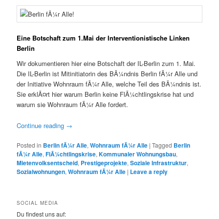
Eine Botschaft zum 1.Mai der Interventionistische Linken
Berlin
Wir dokumentieren hier eine Botschaft der IL-Berlin zum 1. Mai.
Die IL-Berlin ist Mitinitiatorin des BÃ¼ndnis Berlin fÃ¼r Alle und
der Initiative Wohnraum fÃ¼r Alle, welche Teil des BÃ¼ndnis ist.
Sie erklÃ¤rt hier warum Berlin keine FlÃ¼chtlingskrise hat und
warum sie Wohnraum fÃ¼r Alle fordert.
Continue reading
→
Posted in
Berlin fÃ¼r Alle
,
Wohnraum fÃ¼r Alle
|
Tagged
Berlin
fÃ¼r Alle
,
FlÃ¼chtlingskrise
,
Kommunaler Wohnungsbau
,
Mietenvolksentscheid
,
Prestigeprojekte
,
Soziale Infrastruktur
,
Sozialwohnungen
,
Wohnraum fÃ¼r Alle
|
Leave a reply
SOCIAL MEDIA
Du findest uns auf: