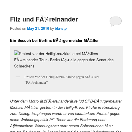
content
content
Filz und FÃ¼reinander
Posted on
May 21, 2016
by
bfa-stp
Ein Besuch bei Berlins BÃ¼rgermeister MÃ¼ller
Protest vor der Heilig-Kreuz-Kirche gegen MÃ¼llers
“FÃ¼reinander”
Unter dem Motto â€žFÃ¼reinanderâ€œ lud SPD-BÃ¼rgermeister
Michael MÃ¼ller gestern in der Heilig-Kreuz Kirche in Kreuzberg
zum Dialog. Empfangen wurde er von lautstarkem Protest gegen
seine Wohnungspolitik â€“ Tenor war die Forderung nach
Ã¶ffentlichem Wohnungsbau statt neuen Subventionen fÃ¼r
private Bauherren. In Anspielung auf die engen Verbindungen der