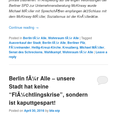
Berliner SPD zur Unternehmensberatung McKinsey wurde
Michael MÃ¼ller mit SprechchÃ¶ren empfangen â€žSchluss mit
dem McKinsey-MÃ¼ller, Sozialismus ist der KnÃ¼llerâ€œ.
Continue reading
→
Posted in
Berlin fÃ¼r Alle
,
Wohnraum fÃ¼r Alle
|
Tagged
Ausverkauf der Stadt
,
Berlin fÃ¼r Alle
,
Berliner Filz
,
FÃ¼reinander
,
Heilig-Kreuz-Kirche
,
Kreuzberg
,
Michael MÃ¼ller
,
Senat des Schreckens
,
Wahlkampf
,
Wohnraum fÃ¼r Alle
|
Leave a
reply
Berlin fÃ¼r Alle – unsere
Stadt hat keine
“FlÃ¼chtlingskrise”, sondern
ist kaputtgespart!
Posted on
April 30, 2016
by
bfa-stp