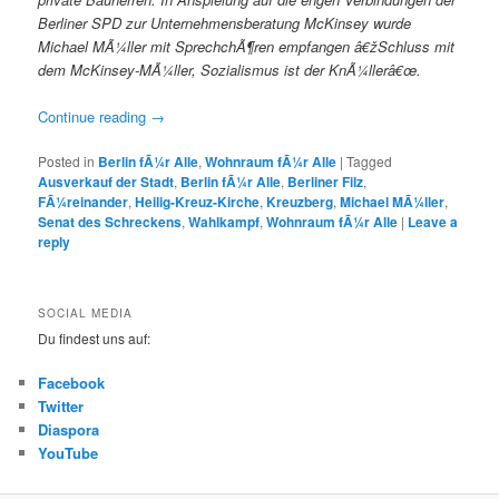
Berliner SPD zur Unternehmensberatung McKinsey wurde
Michael MÃ¼ller mit SprechchÃ¶ren empfangen â€žSchluss mit
dem McKinsey-MÃ¼ller, Sozialismus ist der KnÃ¼llerâ€œ.
Continue reading
→
Posted in
Berlin fÃ¼r Alle
,
Wohnraum fÃ¼r Alle
|
Tagged
Ausverkauf der Stadt
,
Berlin fÃ¼r Alle
,
Berliner Filz
,
FÃ¼reinander
,
Heilig-Kreuz-Kirche
,
Kreuzberg
,
Michael MÃ¼ller
,
Senat des Schreckens
,
Wahlkampf
,
Wohnraum fÃ¼r Alle
|
Leave a
reply
SOCIAL MEDIA
Du findest uns auf:
Facebook
Twitter
Diaspora
YouTube