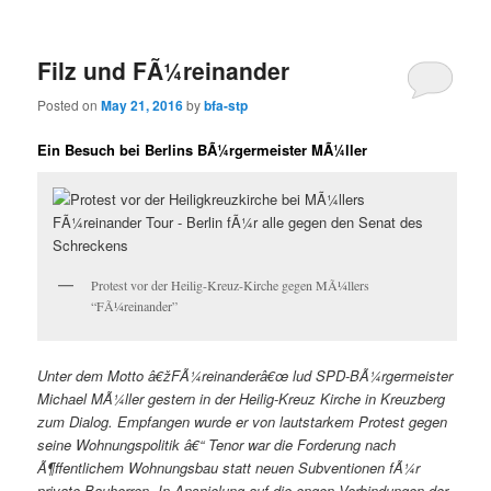
content
content
Filz und FÃ¼reinander
Posted on
May 21, 2016
by
bfa-stp
Ein Besuch bei Berlins BÃ¼rgermeister MÃ¼ller
Protest vor der Heilig-Kreuz-Kirche gegen MÃ¼llers
“FÃ¼reinander”
Unter dem Motto â€žFÃ¼reinanderâ€œ lud SPD-BÃ¼rgermeister
Michael MÃ¼ller gestern in der Heilig-Kreuz Kirche in Kreuzberg
zum Dialog. Empfangen wurde er von lautstarkem Protest gegen
seine Wohnungspolitik â€“ Tenor war die Forderung nach
Ã¶ffentlichem Wohnungsbau statt neuen Subventionen fÃ¼r
private Bauherren. In Anspielung auf die engen Verbindungen der